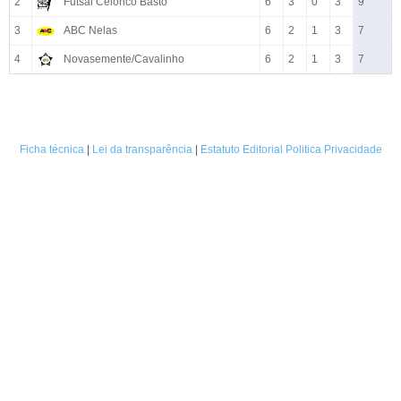
2
Futsal Celorico Basto
6
3
0
3
9
3
ABC Nelas
6
2
1
3
7
4
Novasemente/Cavalinho
6
2
1
3
7
Ficha técnica
|
Lei da transparência
|
Estatuto Editorial
Politica Privacidade