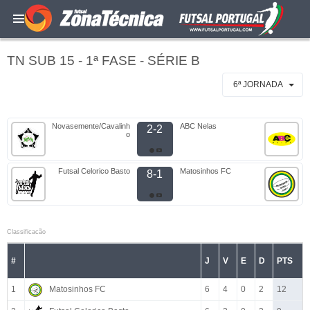
TN SUB 15 - 1ª FASE - SÉRIE B
6ª JORNADA
Novasemente/Cavalinh
ABC Nelas
2-2
o
Futsal Celorico Basto
Matosinhos FC
8-1
Classificacão
#
J
V
E
D
PTS
1
Matosinhos FC
6
4
0
2
12