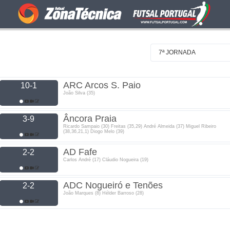
7ª JORNADA
ARC Arcos S. Paio
10-1
João Silva (35)
Âncora Praia
3-9
Ricardo Sampaio (30) Freitas (35,29) André Almeida (37) Miguel Ribeiro
(38,36,21,1) Diogo Melo (39)
AD Fafe
2-2
Carlos André (17) Cláudio Nogueira (19)
ADC Nogueiró e Tenões
2-2
João Marques (8) Hélder Barroso (28)