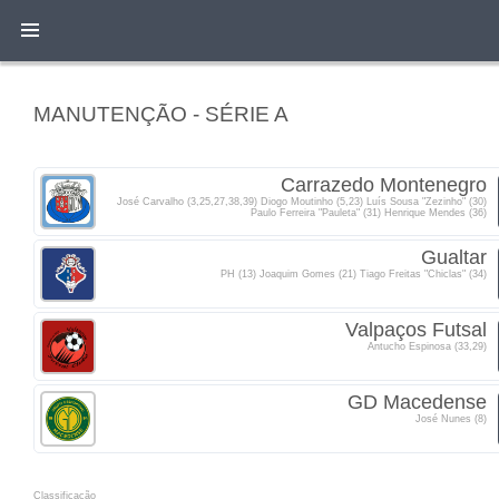
MANUTENÇÃO - SÉRIE A
Carrazedo Montenegro
José Carvalho (3,25,27,38,39) Diogo Moutinho (5,23) Luís Sousa "Zezinho" (30)
Paulo Ferreira "Pauleta" (31) Henrique Mendes (36)
Gualtar
PH (13) Joaquim Gomes (21) Tiago Freitas "Chiclas" (34)
Valpaços Futsal
Antucho Espinosa (33,29)
GD Macedense
José Nunes (8)
Classificacão