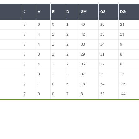
J
V
E
D
GM
GS
DG
7
6
0
1
49
25
24
7
4
1
2
42
23
19
7
4
1
2
33
24
9
7
3
2
2
29
21
8
7
4
1
2
35
27
8
7
3
1
3
37
25
12
7
1
0
6
18
54
-36
7
0
0
7
8
52
-44