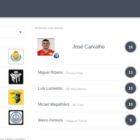
Melhores marcadores
José Carvalho
18
Miguel Ribeiro
13
Âncora Praia
Luís Lameirão
10
GD Macedense
Micael Magalhães
10
AD Fafe
Breno Ferreira
9
Valpaços Futsal
ver tabela completa