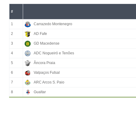
#
1
Carrazedo Montenegro
2
AD Fafe
3
GD Macedense
4
ADC Nogueiró e Tenões
5
Âncora Praia
6
Valpaços Futsal
7
ARC Arcos S. Paio
8
Gualtar