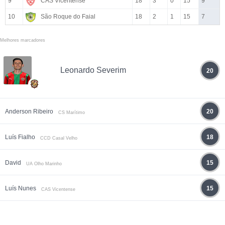
9
CAS Vicentense
18
3
0
15
9
10
São Roque do Faial
18
2
1
15
7
Melhores marcadores
Leonardo Severim
20
Anderson Ribeiro
20
CS Marítimo
Luís Fialho
18
CCD Casal Velho
David
15
UA Olho Marinho
Luís Nunes
15
CAS Vicentense