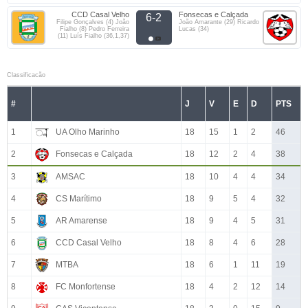
CCD Casal Velho
Fonsecas e Calçada
6-2
Filipe Gonçalves (4) João
João Amarante (29) Ricardo
Fialho (8) Pedro Ferreira
Lucas (34)
(11) Luís Fialho (36,1,37)
Classificacão
#
J
V
E
D
PTS
1
UA Olho Marinho
18
15
1
2
46
2
Fonsecas e Calçada
18
12
2
4
38
3
AMSAC
18
10
4
4
34
4
CS Marítimo
18
9
5
4
32
5
AR Amarense
18
9
4
5
31
6
CCD Casal Velho
18
8
4
6
28
7
MTBA
18
6
1
11
19
8
FC Monfortense
18
4
2
12
14