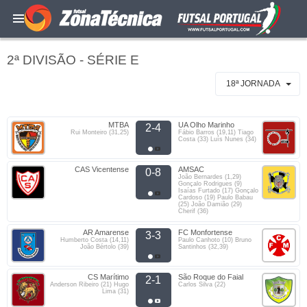
2ª DIVISÃO - SÉRIE E
18ª JORNADA
MTBA
UA Olho Marinho
2-4
Rui Monteiro (31,25)
Fábio Barros (19,11) Tiago
Costa (33) Luís Nunes (34)
CAS Vicentense
AMSAC
0-8
João Bernardes (1,29)
Gonçalo Rodrigues (9)
Isaías Furtado (17) Gonçalo
Cardoso (19) Paulo Babau
(25) João Damião (29)
Cherif (36)
AR Amarense
FC Monfortense
3-3
Humberto Costa (14,11)
Paulo Canhoto (10) Bruno
João Bértolo (39)
Santinhos (32,39)
CS Marítimo
São Roque do Faial
2-1
Anderson Ribeiro (21) Hugo
Carlos Silva (22)
Lima (31)