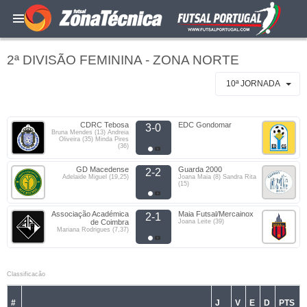
2ª DIVISÃO FEMININA - ZONA NORTE
10ª JORNADA
CDRC Tebosa
EDC Gondomar
3-0
Bruna Mendes (13) Andreia
Oliveira (35) Minda Pires
(36)
GD Macedense
Guarda 2000
2-2
Adelaide Miguel (19,25)
Joana Maia (8) Sandra Rita
(15)
Associação Académica
Maia Futsal/Mercainox
2-1
de Coimbra
Joana Leite (39)
Mariana Rodrigues (7,37)
Classificacão
#
J
V
E
D
PTS