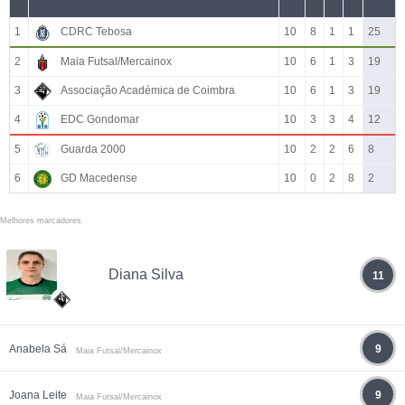
1
CDRC Tebosa
10
8
1
1
25
2
Maia Futsal/Mercainox
10
6
1
3
19
3
Associação Académica de Coimbra
10
6
1
3
19
4
EDC Gondomar
10
3
3
4
12
5
Guarda 2000
10
2
2
6
8
6
GD Macedense
10
0
2
8
2
Melhores marcadores
Diana Silva
11
Anabela Sá
9
Maia Futsal/Mercainox
Joana Leite
9
Maia Futsal/Mercainox