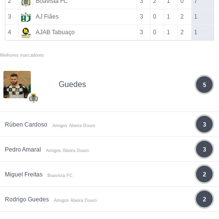
2
Boavista FC
3
2
1
0
7
3
AJ Fiães
3
0
1
2
1
4
AJAB Tabuaço
3
0
1
2
1
Melhores marcadores
Guedes
5
Rúben Cardoso
3
Amigos Abeira Douro
Pedro Amaral
3
Amigos Abeira Douro
Miguel Freitas
2
Boavista FC
Rodrigo Guedes
2
Amigos Abeira Douro