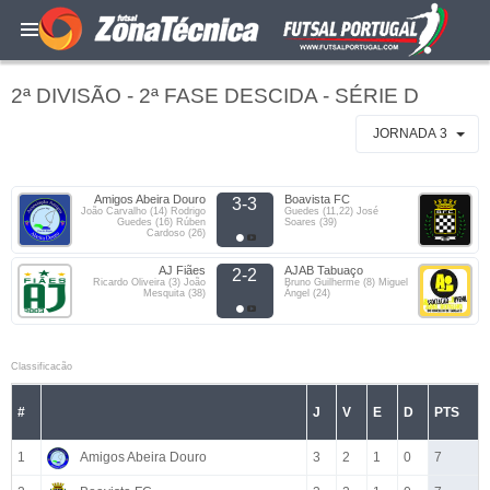
2ª DIVISÃO - 2ª FASE DESCIDA - SÉRIE D
JORNADA 3
Amigos Abeira Douro
Boavista FC
3-3
João Carvalho (14) Rodrigo
Guedes (11,22) José
Guedes (16) Rúben
Soares (39)
Cardoso (26)
AJ Fiães
AJAB Tabuaço
2-2
Ricardo Oliveira (3) João
Bruno Guilherme (8) Miguel
Mesquita (38)
Ángel (24)
Classificacão
#
J
V
E
D
PTS
1
Amigos Abeira Douro
3
2
1
0
7