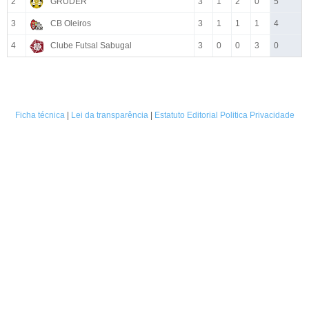
2
GRUDER
3
1
2
0
5
3
CB Oleiros
3
1
1
1
4
4
Clube Futsal Sabugal
3
0
0
3
0
Ficha técnica
|
Lei da transparência
|
Estatuto Editorial
Politica Privacidade