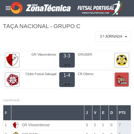
TAÇA NACIONAL - GRUPO C
3.ª JORNADA
GR Vilaverdense
GRUDER
3-3
Clube Futsal Sabugal
CB Oleiros
1-4
Classificacão
#
J
V
E
D
PTS
1
GR Vilaverdense
3
2
1
0
7