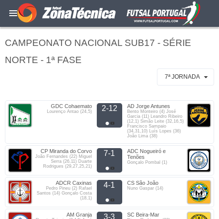
CAMPEONATO NACIONAL SUB17 - SÉRIE
NORTE - 1ª FASE
7ª JORNADA
GDC Cohaemato
AD Jorge Antunes
2-12
Lourenço Antao (24,5)
Bento Monteiro (4) José
Garcia (11) Leandro Ribeiro
(12,1) Simão Leite (32,16,5)
Francisco Sampaio
(34,31,10) Luís Lopes (36)
João Lima (38)
CP Miranda do Corvo
ADC Nogueiró e
7-1
João Fernandes (22) Miguel
Tenões
Serra (26,11) Duarte
Gonçalo Pombal (1)
Rodrigues (29,27,25,21)
ADCR Caxinas
CS São João
4-1
Pedro Pineu (2) Rafael
Nuno Gaspar (14)
Santos (14) Gonçalo Costa
(18,1)
AM Granja
SC Beira-Mar
3-3