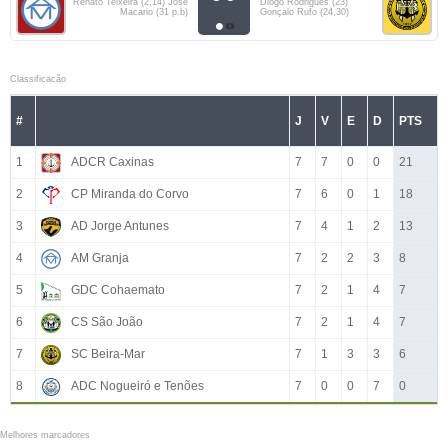
Renato Teixeira (2,14) José
Diogo Rodrigues (23)
Macario (31 p.b)
Gonçalo Rufo (24,30)
Classificacão
#
J
V
E
D
PTS
1
ADCR Caxinas
7
7
0
0
21
2
CP Miranda do Corvo
7
6
0
1
18
3
AD Jorge Antunes
7
4
1
2
13
4
AM Granja
7
2
2
3
8
5
GDC Cohaemato
7
2
1
4
7
6
CS São João
7
2
1
4
7
7
SC Beira-Mar
7
1
3
3
6
8
ADC Nogueiró e Tenões
7
0
0
7
0
Melhores marcadores