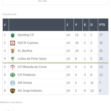
Vaz (34)
Classificacão
#
J
V
E
D
PTS
1
Sporting CP
14
12
1
1
37
2
ADCR Caxinas
14
10
2
2
32
3
SL Benfica
14
10
1
3
31
4
Leões de Porto Salvo
14
8
1
5
25
5
CP Miranda do Corvo
14
4
1
9
13
6
CR Piedense
14
3
3
8
12
7
AM Granja
14
2
1
11
7
8
AD Jorge Antunes
14
2
0
12
6
Melhores marcadores