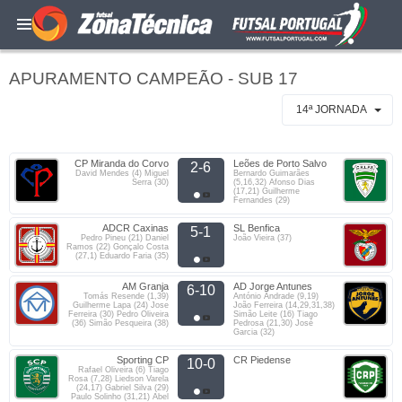
APURAMENTO CAMPEÃO - SUB 17
14ª JORNADA
CP Miranda do Corvo
Leões de Porto Salvo
2-6
David Mendes (4) Miguel
Bernardo Guimarães
Serra (30)
(5,16,32) Afonso Dias
(17,21) Guilherme
Fernandes (29)
ADCR Caxinas
SL Benfica
5-1
Pedro Pineu (21) Daniel
João Vieira (37)
Ramos (22) Gonçalo Costa
(27,1) Eduardo Faria (35)
AM Granja
AD Jorge Antunes
6-10
Tomás Resende (1,39)
António Andrade (9,19)
Guilherme Lapa (24) Jose
João Ferreira (14,29,31,38)
Ferreira (30) Pedro Oliveira
Simão Leite (16) Tiago
(36) Simão Pesqueira (38)
Pedrosa (21,30) José
Garcia (32)
Sporting CP
CR Piedense
10-0
Rafael Oliveira (6) Tiago
Rosa (7,28) Liedson Varela
(24,17) Gabriel Silva (29)
Paulo Solinho (31,21) Abel