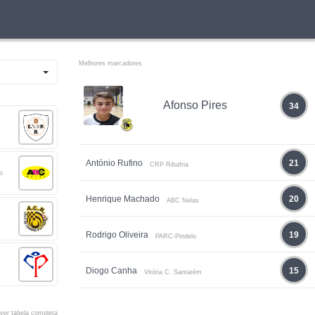
Melhores marcadores
Afonso Pires
34
António Rufino
21
CRP Ribafria
o
Henrique Machado
20
ABC Nelas
Rodrigo Oliveira
19
PARC-Pindelo
Diogo Canha
15
Vitória C. Santarém
ver tabela completa