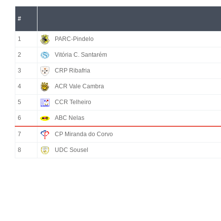
#
1
PARC-Pindelo
2
Vitória C. Santarém
3
CRP Ribafria
4
ACR Vale Cambra
5
CCR Telheiro
6
ABC Nelas
7
CP Miranda do Corvo
8
UDC Sousel