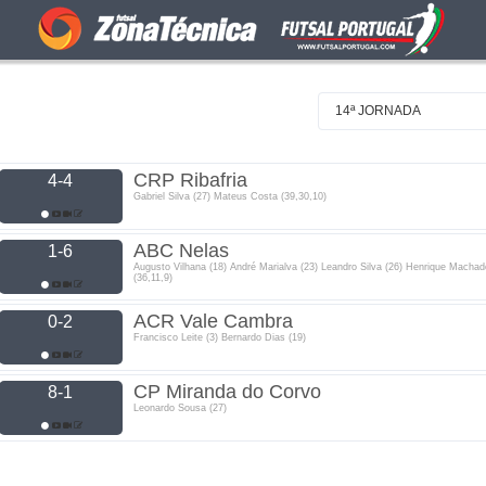
14ª JORNADA
CRP Ribafria
4-4
Gabriel Silva (27) Mateus Costa (39,30,10)
ABC Nelas
1-6
Augusto Vilhana (18) André Marialva (23) Leandro Silva (26) Henrique Machad
(36,11,9)
ACR Vale Cambra
0-2
Francisco Leite (3) Bernardo Dias (19)
CP Miranda do Corvo
8-1
Leonardo Sousa (27)