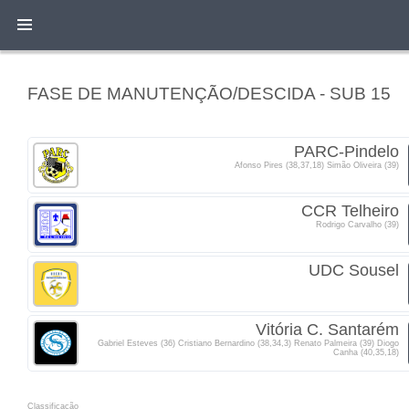
FASE DE MANUTENÇÃO/DESCIDA - SUB 15
PARC-Pindelo
Afonso Pires (38,37,18) Simão Oliveira (39)
CCR Telheiro
Rodrigo Carvalho (39)
UDC Sousel
Vitória C. Santarém
Gabriel Esteves (36) Cristiano Bernardino (38,34,3) Renato Palmeira (39) Diogo
Canha (40,35,18)
Classificacão