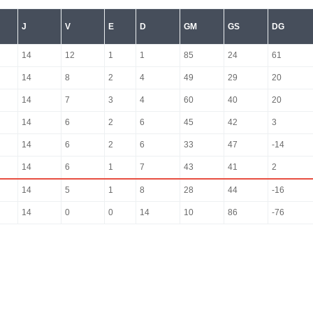
J
V
E
D
GM
GS
DG
14
12
1
1
85
24
61
14
8
2
4
49
29
20
14
7
3
4
60
40
20
14
6
2
6
45
42
3
14
6
2
6
33
47
-14
14
6
1
7
43
41
2
14
5
1
8
28
44
-16
14
0
0
14
10
86
-76