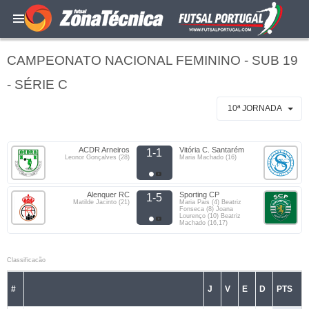
CAMPEONATO NACIONAL FEMININO - SUB 19
- SÉRIE C
10ª JORNADA
ACDR Arneiros
Vitória C. Santarém
1-1
Leonor Gonçalves (28)
Maria Machado (16)
Alenquer RC
Sporting CP
1-5
Matilde Jacinto (21)
Maria Pais (4) Beatriz
Fonseca (8) Joana
Lourenço (10) Beatriz
Machado (16,17)
Classificacão
#
J
V
E
D
PTS