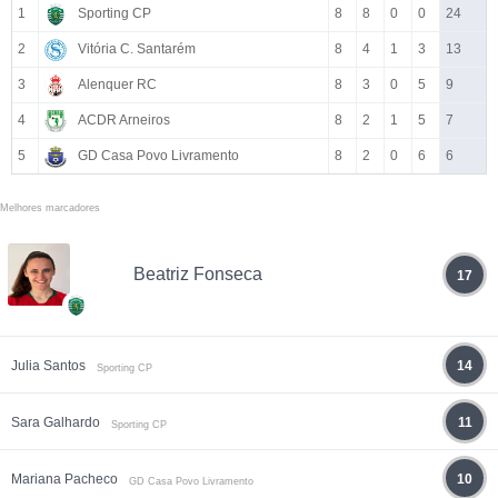
1
Sporting CP
8
8
0
0
24
2
Vitória C. Santarém
8
4
1
3
13
3
Alenquer RC
8
3
0
5
9
4
ACDR Arneiros
8
2
1
5
7
5
GD Casa Povo Livramento
8
2
0
6
6
Melhores marcadores
Beatriz Fonseca
17
Julia Santos
14
Sporting CP
Sara Galhardo
11
Sporting CP
Mariana Pacheco
10
GD Casa Povo Livramento