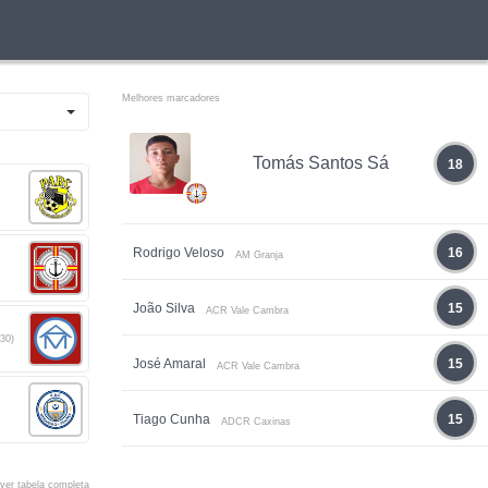
Melhores marcadores
Tomás Santos Sá
18
Rodrigo Veloso
16
AM Granja
João Silva
15
ACR Vale Cambra
30)
José Amaral
15
ACR Vale Cambra
Tiago Cunha
15
ADCR Caxinas
ver tabela completa