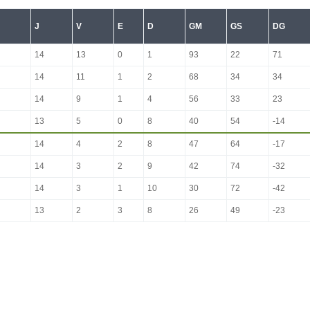
J
V
E
D
GM
GS
DG
14
13
0
1
93
22
71
14
11
1
2
68
34
34
14
9
1
4
56
33
23
13
5
0
8
40
54
-14
14
4
2
8
47
64
-17
14
3
2
9
42
74
-32
14
3
1
10
30
72
-42
13
2
3
8
26
49
-23