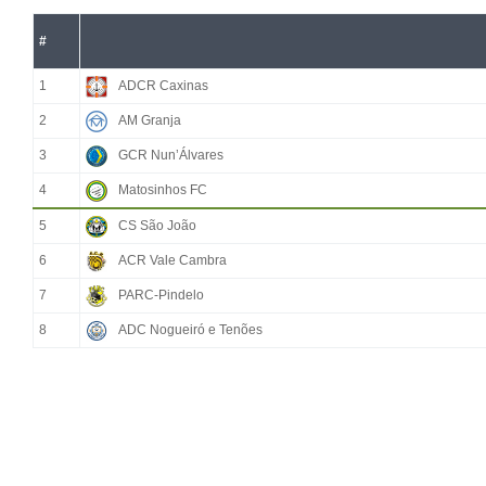
#
1
ADCR Caxinas
2
AM Granja
3
GCR Nun’Álvares
4
Matosinhos FC
5
CS São João
6
ACR Vale Cambra
7
PARC-Pindelo
8
ADC Nogueiró e Tenões