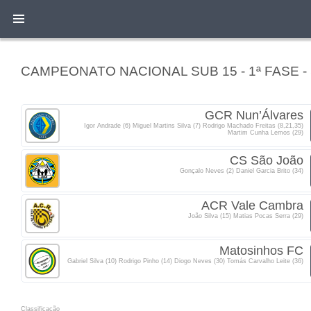
CAMPEONATO NACIONAL SUB 15 - 1ª FASE -
GCR Nun’Álvares
Igor Andrade (6) Miguel Martins Silva (7) Rodrigo Machado Freitas (8,21,35)
Martim Cunha Lemos (29)
CS São João
Gonçalo Neves (2) Daniel Garcia Brito (34)
ACR Vale Cambra
João Silva (15) Matias Pocas Serra (29)
Matosinhos FC
Gabriel Silva (10) Rodrigo Pinho (14) Diogo Neves (30) Tomás Carvalho Leite (36)
Classificacão