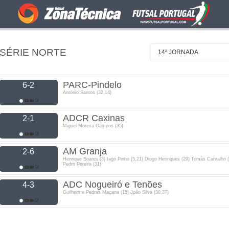
 SÉRIE NORTE
14ª JORNADA
PARC-Pindelo
6-2
António Santos (32,14)
ADCR Caxinas
2-1
Miguel Moreira Campos (35)
AM Granja
2-6
Henrique Soares (3) Iago Pinho (5,21) Diogo Henriques (29) Tomás Carvalho (
Pedro Pereira (31)
ADC Nogueiró e Tenões
4-3
Guilherme Pedras Maçana (15) João Silva (30,37)