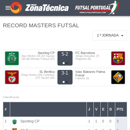
RECORD MASTERS FUTSAL
2.ª JORNADA
Sporting CP
FC Barcelona
5-2
Alex Merlim (31,32) Taynan
Sérgio González (7)
(36,38) Wesley França (37)
Neguinho (8)
SL Benfica
Islas Baleares Palma
3-1
Diego Nunes (24) Carlinhos
Futsal
(27) Jacaré (40)
Fabinho (3)
Classificacão
#
J
V
E
D
PTS
1
Sporting CP
1
1
0
0
3