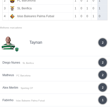
2
FC Barcelona
1
0
1
0
1
3
SL Benfica
1
0
1
0
1
4
Islas Baleares Palma Futsal
1
0
0
1
0
Melhores marcadores
Taynan
2
Diego Nunes
2
SL Benfica
Matheus
2
FC Barcelona
Alex Merlim
2
Sporting CP
Fabinho
1
Islas Baleares Palma Futsal