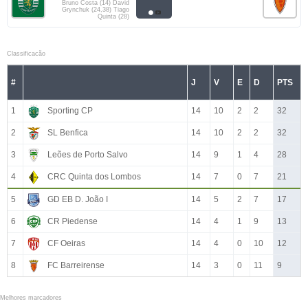
Bruno Costa (14) David
Grynchuk (24,38) Tiago
Quinta (28)
Classificacão
#
J
V
E
D
PTS
1
Sporting CP
14
10
2
2
32
2
SL Benfica
14
10
2
2
32
3
Leões de Porto Salvo
14
9
1
4
28
4
CRC Quinta dos Lombos
14
7
0
7
21
5
GD EB D. João I
14
5
2
7
17
6
CR Piedense
14
4
1
9
13
7
CF Oeiras
14
4
0
10
12
8
FC Barreirense
14
3
0
11
9
Melhores marcadores