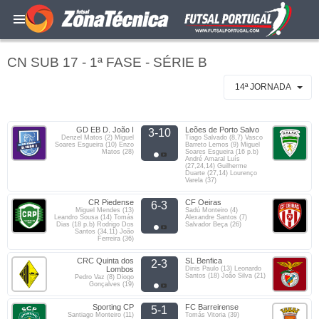
CN SUB 17 - 1ª FASE - SÉRIE B
14ª JORNADA
GD EB D. João I
Leões de Porto Salvo
3-10
Denzel Matos (2) Miguel
Tiago Salvado (8,7) Vasco
Soares Esgueira (10) Enzo
Barreto Lemos (9) Miguel
Matos (28)
Soares Esgueira (16 p.b)
André Amaral Luís
(27,24,14) Guilherme
Duarte (27,14) Lourenço
Varela (37)
CR Piedense
CF Oeiras
6-3
Miguel Mendes (13)
Sadú Monteiro (4)
Leandro Sousa (14) Tomás
Alexandre Santos (7)
Dias (18 p.b) Rodrigo Dos
Salvador Beça (26)
Santos (34,11) João
Ferreira (36)
CRC Quinta dos
SL Benfica
2-3
Lombos
Dinis Paulo (13) Leonardo
Santos (18) João Silva (21)
Pedro Vaz (8) Diogo
Gonçalves (19)
Sporting CP
FC Barreirense
5-1
Santiago Monteiro (11)
Tomás Vitoria (39)