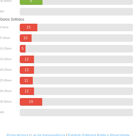
6
35-40min
40+
Golos Sofridos
15
0-5min
10
5-10min
5
10-15min
12
15-20min
12
20-25min
11
25-30min
12
30-35min
19
35-40min
40+
Ficha técnica
|
Lei da transparência
|
Estatuto Editorial
Politica Privacidade