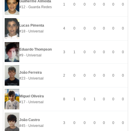
Guilherme Almeida
1
0
0
0
0
0
0
#12 - Guarda Redes
Lucas Pimenta
4
0
0
0
0
0
0
#18 - Universal
Eduardo Thompson
3
1
0
0
0
0
0
#9 - Universal
João Ferreira
2
0
0
0
0
0
0
#23 - Universal
Miguel Oliveira
8
1
0
1
0
0
0
#17 - Universal
João Castro
3
0
0
0
0
0
0
#45 - Universal