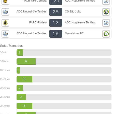
12-1
ACR Vale Cambra
ADC Nogueiró e Tenões
2-5
ADC Nogueiró e Tenões
CS São João
1-3
PARC-Pindelo
ADC Nogueiró e Tenões
1-6
ADC Nogueiró e Tenões
Matosinhos FC
Golos Marcados
2
0-5min
6
5-10min
1
10-15min
5
15-20min
2
20-25min
3
25-30min
5
30-35min