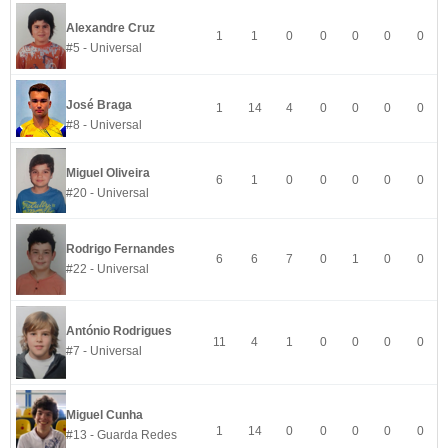
Alexandre Cruz
1
1
0
0
0
0
0
#5 - Universal
José Braga
1
14
4
0
0
0
0
#8 - Universal
Miguel Oliveira
6
1
0
0
0
0
0
#20 - Universal
Rodrigo Fernandes
6
6
7
0
1
0
0
#22 - Universal
António Rodrigues
11
4
1
0
0
0
0
#7 - Universal
Miguel Cunha
1
14
0
0
0
0
0
#13 - Guarda Redes