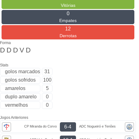
Vitórias
0
Empates
12
Derrotas
Forma
D
D
D
V
D
Stats
golos marcados
31
golos sofridos
100
amarelos
5
duplo amarelo
0
vermelhos
0
Jogos Anteriores
6-4
CP Miranda do Corvo
ADC Nogueiró e Tenões