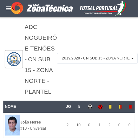
ADC
NOGUEIRÓ
E TENÕES
- CN SUB
2019/2020 - CN SUB 15 - ZONA NORTE
15 - ZONA
NORTE -
PLANTEL
NOME
JG
5
João Flores
2
10
0
1
2
0
0
#10 - Universal