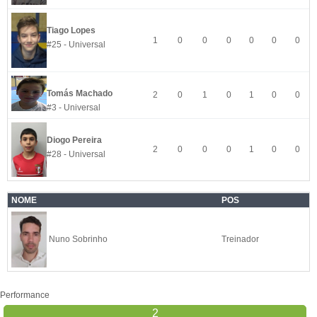
Tiago Lopes
1
0
0
0
0
0
0
#25 - Universal
Tomás Machado
2
0
1
0
1
0
0
#3 - Universal
Diogo Pereira
2
0
0
0
1
0
0
#28 - Universal
NOME
POS
Nuno Sobrinho
Treinador
Performance
2