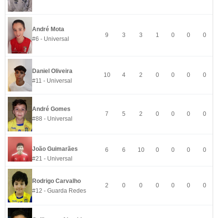
André Mota
9
3
3
1
0
0
0
#6 - Universal
Daniel Oliveira
10
4
2
0
0
0
0
#11 - Universal
André Gomes
7
5
2
0
0
0
0
#88 - Universal
João Guimarães
6
6
10
0
0
0
0
#21 - Universal
Rodrigo Carvalho
2
0
0
0
0
0
0
#12 - Guarda Redes