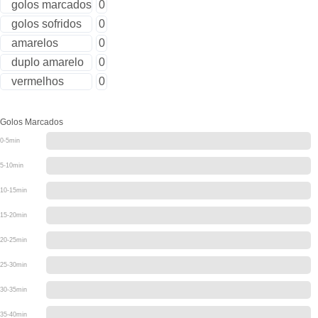
golos marcados
0
golos sofridos
0
amarelos
0
duplo amarelo
0
vermelhos
0
Golos Marcados
0-5min
5-10min
10-15min
15-20min
20-25min
25-30min
30-35min
35-40min