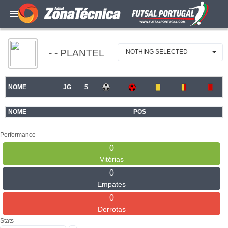
- - PLANTEL
NOTHING SELECTED
NOME
JG
5
NOME
POS
Performance
0
Vitórias
0
Empates
0
Derrotas
Stats